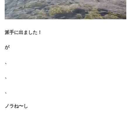
派手に出ました！
が
、
、
、
ノラね〜し