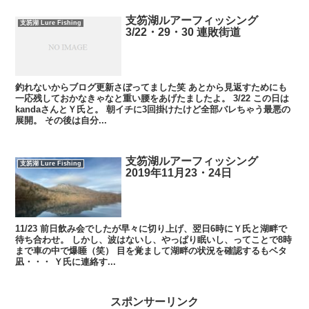
支笏湖ルアーフィッシング
支笏湖 Lure Fishing
3/22・29・30 連敗街道
釣れないからブログ更新さぼってました笑 あとから見返すためにも
一応残しておかなきゃなと重い腰をあげたましたよ。 3/22 この日は
kandaさんとＹ氏と。 朝イチに3回掛けたけど全部バレちゃう最悪の
展開。 その後は自分...
支笏湖ルアーフィッシング
支笏湖 Lure Fishing
2019年11月23・24日
11/23 前日飲み会でしたが早々に切り上げ、翌日6時にＹ氏と湖畔で
待ち合わせ。 しかし、波はないし、やっぱり眠いし、ってことで8時
まで車の中で爆睡（笑） 目を覚まして湖畔の状況を確認するもベタ
凪・・・ Ｙ氏に連絡す...
スポンサーリンク