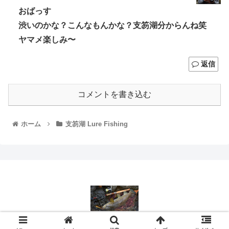
おばっす
渋いのかな？こんなもんかな？支笏湖分からんね笑
ヤマメ楽しみ〜
返信
コメントを書き込む
ホーム
支笏湖 Lure Fishing
© 2018 ココのブログ.