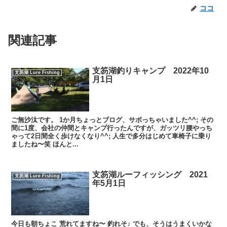
ココ
関連記事
支笏湖釣りキャンプ 2022年10
支笏湖 Lure Fishing
月1日
ご無沙汰です。 1か月ちょっとブログ、サボっちゃいました^^; その
間に1度、会社の仲間とキャンプ行ったんですが、ガッツリ腰やっち
ゃって2日間全く歩けなくなり^^; 人生で多分はじめて車椅子に乗り
ましたね〜笑 ほんと...
支笏湖ルーフィッシング 2021
支笏湖 Lure Fishing
年5月1日
今日も朝ちょこ 荒れてますね〜 釣れそ♪ でも、そうはうまくいかな