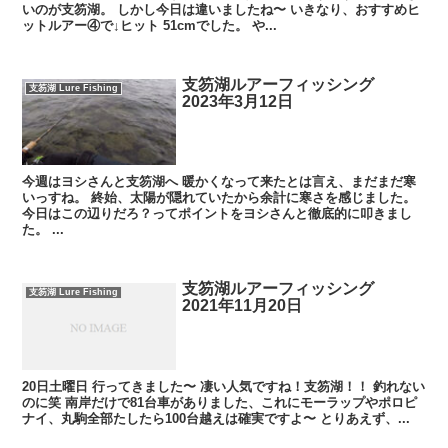
いのが支笏湖。 しかし今日は違いましたね〜 いきなり、おすすめヒ
ットルアー④で↓ヒット 51cmでした。 や...
支笏湖ルアーフィッシング
支笏湖 Lure Fishing
2023年3月12日
今週はヨシさんと支笏湖へ 暖かくなって来たとは言え、まだまだ寒
いっすね。 終始、太陽が隠れていたから余計に寒さを感じました。
今日はこの辺りだろ？ってポイントをヨシさんと徹底的に叩きまし
た。 ...
支笏湖ルアーフィッシング
支笏湖 Lure Fishing
2021年11月20日
20日土曜日 行ってきました〜 凄い人気ですね！支笏湖！！ 釣れない
のに笑 南岸だけで81台車がありました、これにモーラップやポロピ
ナイ、丸駒全部たしたら100台越えは確実ですよ〜 とりあえず、...