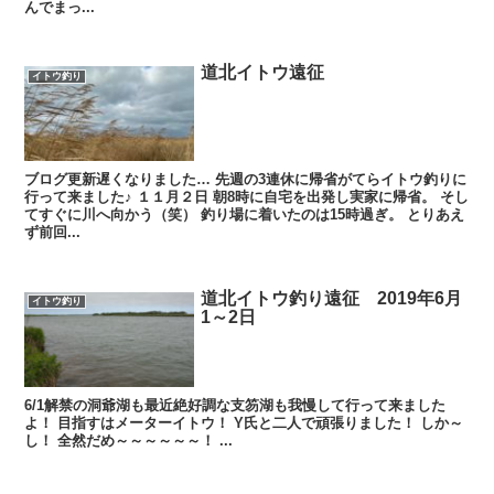
んでまっ...
道北イトウ遠征
イトウ釣り
ブログ更新遅くなりました… 先週の3連休に帰省がてらイトウ釣りに
行って来ました♪ １１月２日 朝8時に自宅を出発し実家に帰省。 そし
てすぐに川へ向かう（笑） 釣り場に着いたのは15時過ぎ。 とりあえ
ず前回...
道北イトウ釣り遠征 2019年6月
イトウ釣り
1～2日
6/1解禁の洞爺湖も最近絶好調な支笏湖も我慢して行って来ました
よ！ 目指すはメーターイトウ！ Y氏と二人で頑張りました！ しか～
し！ 全然だめ～～～～～～！ ...