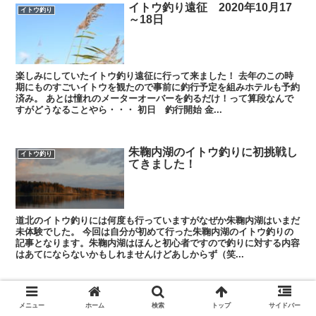
イトウ釣り遠征 2020年10月17
イトウ釣り
～18日
楽しみにしていたイトウ釣り遠征に行って来ました！ 去年のこの時
期にものすごいイトウを観たので事前に釣行予定を組みホテルも予約
済み。 あとは憧れのメーターオーバーを釣るだけ！って算段なんで
すがどうなることやら・・・ 初日 釣行開始 金...
朱鞠内湖のイトウ釣りに初挑戦し
イトウ釣り
てきました！
道北のイトウ釣りには何度も行っていますがなぜか朱鞠内湖はいまだ
未体験でした。 今回は自分が初めて行った朱鞠内湖のイトウ釣りの
記事となります。朱鞠内湖はほんと初心者ですので釣りに対する内容
はあてにならないかもしれませんけどあしからず（笑...
スポンサーリンク
メニュー
ホーム
検索
トップ
サイドバー