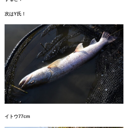
次はY氏！
イトウ77cm