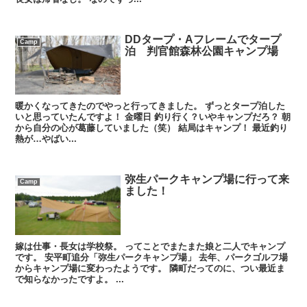
DDタープ・Aフレームでタープ
Camp
泊 判官館森林公園キャンプ場
暖かくなってきたのでやっと行ってきました。 ずっとタープ泊した
いと思っていたんですよ！ 金曜日 釣り行く？いやキャンプだろ？ 朝
から自分の心が葛藤していました（笑） 結局はキャンプ！ 最近釣り
熱が…やばい...
弥生パークキャンプ場に行って来
Camp
ました！
嫁は仕事・長女は学校祭。 ってことでまたまた娘と二人でキャンプ
です。 安平町追分「弥生パークキャンプ場」 去年、パークゴルフ場
からキャンプ場に変わったようです。 隣町だってのに、つい最近ま
で知らなかったですよ。 ...