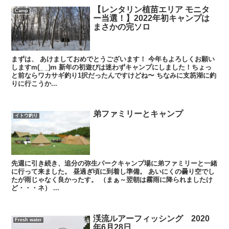
【レンタリン植苗エリア モニタ
Camp
ー当選！】2022年初キャンプは
まさかの完ソロ
まずは、 あけましておめでとうございます！ 今年もよろしくお願い
しますm(_ _)m 新年の初遊びは迷わずキャンプにしました！ちょっ
と前ならワカサギ釣り1択だったんですけどね〜 ちなみに支笏湖に釣
りに行こうか...
弟ファミリーとキャンプ
イトウ釣り
先週に引き続き、追分の弥生パークキャンプ場に弟ファミリーと一緒
に行って来ました。 昼過ぎ頃に到着し準備。 あいにくの曇り空でし
たが雨じゃなく良かったす。 （まぁ～翌朝は霧雨に降られましたけ
ど・・・ネ） ...
渓流ルアーフィッシング 2020
Fresh water
年6月28日