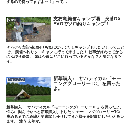
するので待ってますよ～！」って...
支笏湖美笛キャンプ場 炎幕DX
Camp
EVOでソロ釣りキャンプ！
そろそろ支笏湖の釣りも気になってたしキャンプもしたいしってこと
で、 美笛へ釣りソロキャンに行って来ました！ 仕事が終わってから
のんびり準備。 弟は今週はどこに行っているのかな？と気になりツ
イ...
新幕購入♪ サバティカル「モー
キャンプギア
ニンググローリーTC」を買った
よ。
新幕購入♪ サバティカル「モーニンググローリーTC」を買ったよ。
悩みに悩んでやっと新幕購入しました～ モーニンググローリーTCに
決めるまでの経緯と早速試し張りしてきた様子を記事にしたいと思い
ます。 迷う 去年か...