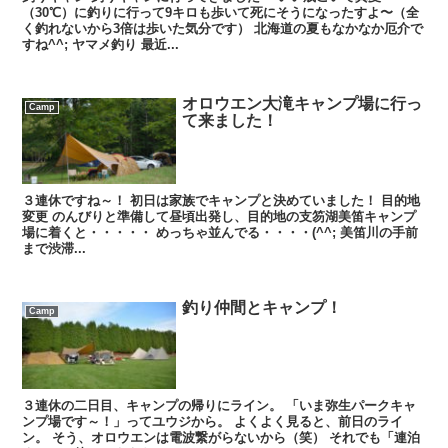
（30℃）に釣りに行って9キロも歩いて死にそうになったすよ〜（全
く釣れないから3倍は歩いた気分です） 北海道の夏もなかなか厄介で
すね^^; ヤマメ釣り 最近...
オロウエン大滝キャンプ場に行っ
Camp
て来ました！
３連休ですね～！ 初日は家族でキャンプと決めていました！ 目的地
変更 のんびりと準備して昼頃出発し、目的地の支笏湖美笛キャンプ
場に着くと・・・・・ めっちゃ並んでる・・・・(^^; 美笛川の手前
まで渋滞...
釣り仲間とキャンプ！
Camp
３連休の二日目、キャンプの帰りにライン。 「いま弥生パークキャ
ンプ場です～！」ってユウジから。 よくよく見ると、前日のライ
ン。 そう、オロウエンは電波繋がらないから（笑） それでも「連泊